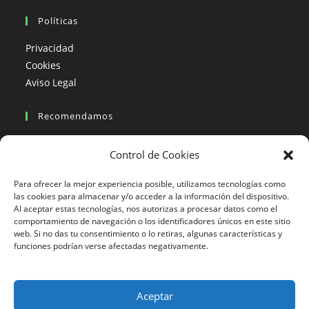
Políticas
Privacidad
Cookies
Aviso Legal
Recomendamos
Viajes en moto
Control de Cookies
Viajes en moto organizados
Blogs viajes en moto
Para ofrecer la mejor experiencia posible, utilizamos tecnologías como
las cookies para almacenar y/o acceder a la información del dispositivo.
Al aceptar estas tecnologías, nos autorizas a procesar datos como el
Más Visto
comportamiento de navegación o los identificadores únicos en este sitio
web. Si no das tu consentimiento o lo retiras, algunas características y
Viajes en moto India
funciones podrían verse afectadas negativamente.
Viajes en moto Nicaragua
Viajes en moto América
Aceptar