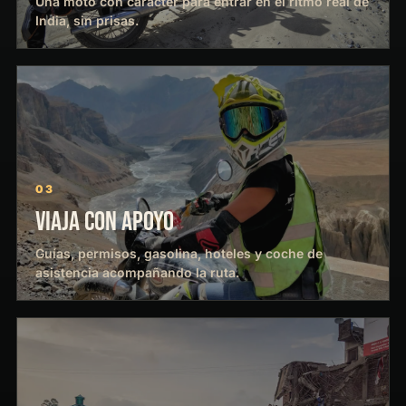
Una moto con carácter para entrar en el ritmo real de
India, sin prisas.
03
VIAJA CON APOYO
Guías, permisos, gasolina, hoteles y coche de
asistencia acompañando la ruta.