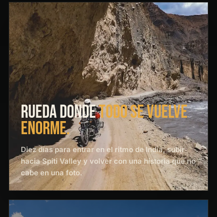
RUEDA DONDE
TODO SE VUELVE
ENORME.
Diez días para entrar en el ritmo de India, subir
hacia Spiti Valley y volver con una historia que no
cabe en una foto.