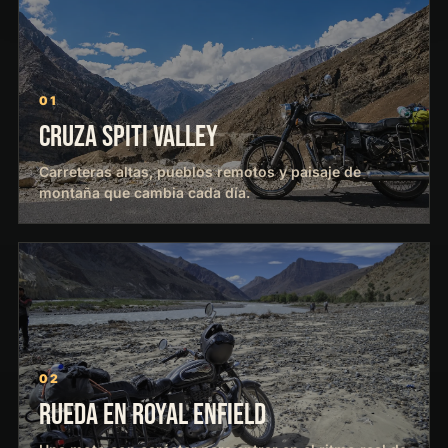
01
CRUZA SPITI VALLEY
Carreteras altas, pueblos remotos y paisaje de
montaña que cambia cada día.
02
RUEDA EN ROYAL ENFIELD