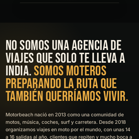
NO SOMOS UNA AGENCIA DE
VIAJES QUE SOLO TE LLEVA A
INDIA.
SOMOS MOTEROS
PREPARANDO LA RUTA QUE
TAMBIÉN QUERRÍAMOS VIVIR.
Motorbeach nació en 2013 como una comunidad de
motos, música, coches, surf y carretera. Desde 2018
organizamos viajes en moto por el mundo, con unas 14
a 16 salidas al año, clientes que repiten y mucho boca a