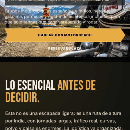
+80 Reseñas verificadas · Viajes en moto organizados desde 2018
Grupos moteros, guías españoles e indios, hoteles,
gasolina, permisos y coche de asistencia incluidos para
que solo tengas que llegar preparado y rodar.
HABLAR CON MOTORBEACH
RESERVAR PLAZA
10 DÍAS
3 AL 12 SEPTIEMBRE 2026
DESDE 1.800 EUR
ROYAL ENFIELD INCLUIDA
LO ESENCIAL
ANTES DE
DECIDIR.
Esta no es una escapada ligera: es una ruta de altura
por India, con jornadas largas, tráfico real, curvas,
polvo y paisajes enormes. La logística va organizada;