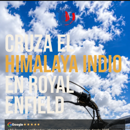
CRUZA EL
HIMALAYA INDIO
EN ROYAL
ENFIELD
Google
★★★★★