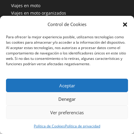
Viajes en moto
Viajes en moto organizados
Blogs viajes en moto
Control de Cookies
Más Visto
Para ofrecer la mejor experiencia posible, utilizamos tecnologías como
las cookies para almacenar y/o acceder a la información del dispositivo.
Viajes en moto India
Al aceptar estas tecnologías, nos autorizas a procesar datos como el
comportamiento de navegación o los identificadores únicos en este sitio
Viajes en moto Nicaragua
web. Si no das tu consentimiento o lo retiras, algunas características y
Viajes en moto América
funciones podrían verse afectadas negativamente.
Aceptar
633 24 27 26
Denegar
Motorbeach Viajes © 2023 | DESARROLLO WEB
JUEVER
Surfcamp
Ver preferencias
Política de Cookies
Política de privacidad