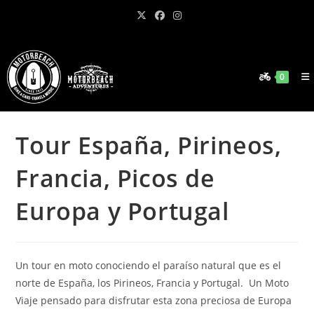
Ir
al
contenido
0
Tour España, Pirineos,
Francia, Picos de
Europa y Portugal
Un tour en moto conociendo el paraíso natural que es el
norte de España, los Pirineos, Francia y Portugal. Un Moto
Viaje pensado para disfrutar esta zona preciosa de Europa