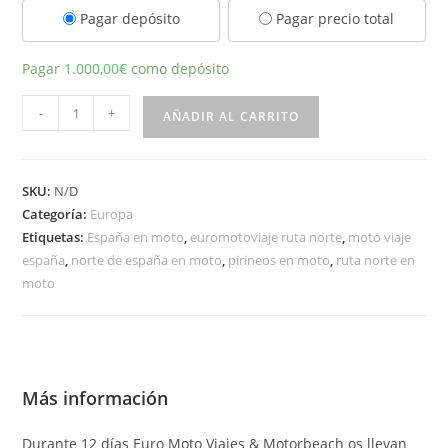
Pagar depósito
Pagar precio total
Pagar
1.000,00
€
como depósito
Tour
-
+
AÑADIR AL CARRITO
España,
Pirineos,
Francia,
SKU:
N/D
Picos
Categoría:
Europa
de
Etiquetas:
España en moto
,
euromotoviaje ruta norte
,
moto viaje
Europa
españa
,
norte de españa en moto
,
pirineos en moto
,
ruta norte en
y
moto
Portugal
cantidad
Más información
Durante 12 días Euro Moto Viajes & Motorbeach os llevan