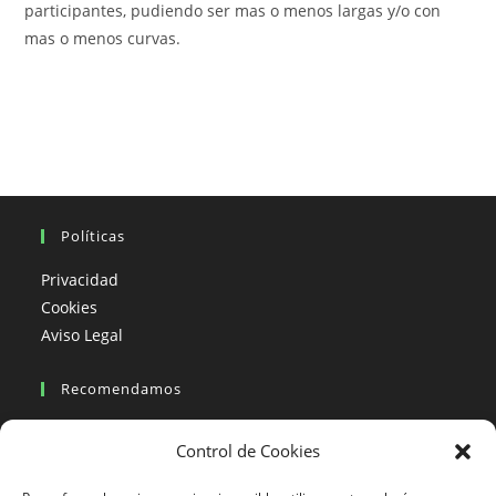
participantes, pudiendo ser mas o menos largas y/o con
mas o menos curvas.
Políticas
Privacidad
Cookies
Aviso Legal
Recomendamos
Viajes en moto
Control de Cookies
Viajes en moto organizados
Blogs viajes en moto