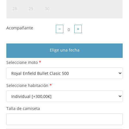
28
29
30
Acompañante
−
+
Elige una fecha
Seleccione moto
*
Seleccione habitación
*
Talla de camiseta