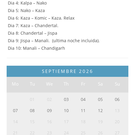
Dia 4: Kalpa – Nako
Dia 5: Nako – Kaza
Dia 6: Kaza – Komic – Kaza. Relax
Dia 7: Kaza – Chandertal.
Dia 8: Chandertal – Jispa
Dia 9: Jispa – Manali. (ultima noche incluida).
Dia 10: Manali – Chandigarh
SEPTIEMBRE
2026
Mo
Tu
We
Th
Fr
Sa
Su
01
02
03
04
05
06
07
08
09
10
11
12
13
14
15
16
17
18
19
20
21
22
23
24
25
26
27