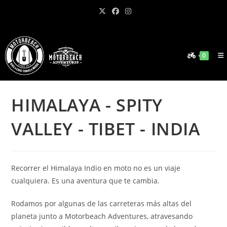
Ir
al
contenido
0
HIMALAYA - SPITY
VALLEY - TIBET - INDIA
Recorrer el Himalaya Indio en moto no es un viaje
cualquiera. Es una aventura que te cambia.
Rodamos por algunas de las carreteras más altas del
planeta junto a Motorbeach Adventures, atravesando