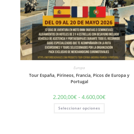
Europa
Tour España, Pirineos, Francia, Picos de Europa y
Portugal
Rango
2.200,00
€
-
4.600,00
€
de
precios:
Este
Seleccionar opciones
desde
producto
2.200,00€
tiene
hasta
múltiples
4.600,00€
variantes.
Las
opciones