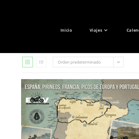
Ir
al
contenido
Inicio
Viajes
Calen
Orden predeterminado