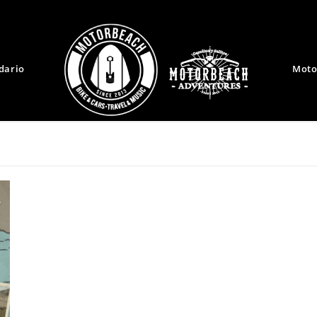
dario
Moto