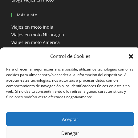
Más Visto
Viajes en moto India
Viajes en moto Nicaragua
Viajes en moto América
Control de Cookies
Para ofrecer la mejor experiencia posible, utilizamos tecnologías como las
633 24 27 26
cookies para almacenar y/o acceder a la información del dispositivo. Al
aceptar estas tecnologías, nos autorizas a procesar datos como el
comportamiento de navegación o los identificadores únicos en este sitio
Motorbeach Viajes © 2023 | DESARROLLO WEB
JUEVER
Surfcamp
web. Si no das tu consentimiento o lo retiras, algunas características y
funciones podrían verse afectadas negativamente.
Aceptar
Denegar