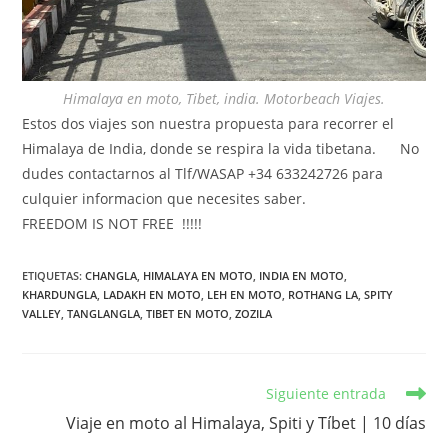
Himalaya en moto, Tibet, india. Motorbeach Viajes.
Estos dos viajes son nuestra propuesta para recorrer el
Himalaya de India, donde se respira la vida tibetana. No
dudes contactarnos al Tlf/WASAP +34 633242726 para
culquier informacion que necesites saber.
FREEDOM IS NOT FREE !!!!!
ETIQUETAS
:
CHANGLA
,
HIMALAYA EN MOTO
,
INDIA EN MOTO
,
KHARDUNGLA
,
LADAKH EN MOTO
,
LEH EN MOTO
,
ROTHANG LA
,
SPITY
VALLEY
,
TANGLANGLA
,
TIBET EN MOTO
,
ZOZILA
Leer
Siguiente entrada
más
Viaje en moto al Himalaya, Spiti y Tíbet | 10 días
artículos