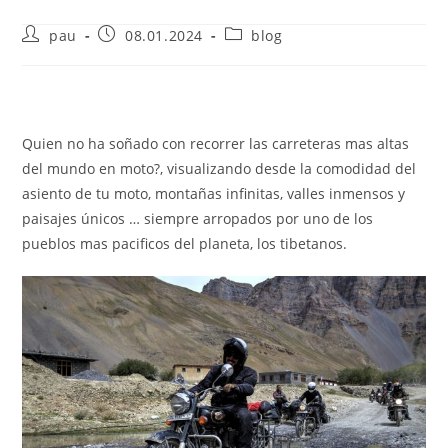
Autor
Publicación
Categoría
pau
08.01.2024
blog
de
de
de
la
la
la
entrada:
entrada:
entrada:
Quien no ha soñado con recorrer las carreteras mas altas
del mundo en moto?, visualizando desde la comodidad del
asiento de tu moto, montañas infinitas, valles inmensos y
paisajes únicos … siempre arropados por uno de los
pueblos mas pacificos del planeta, los tibetanos.