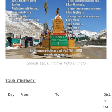
Ladakh, Leh, Himalaya, India en moto
TOUR ITINERARY:
Day
From
To
Dist.
in
KM.