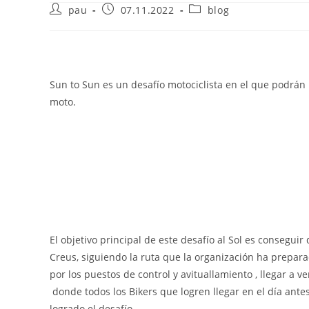
Autor
Publicación
Categoría
pau
07.11.2022
blog
de
de
de
la
la
la
entrada:
entrada:
entrada:
Sun to Sun es un desafío motociclista en el que podrán p
moto.
El objetivo principal de este desafío al Sol es consegui
Creus, siguiendo la ruta que la organización ha prepara
por los puestos de control y avituallamiento , llegar a 
donde todos los Bikers que logren llegar en el día ante
logrado el desafío.