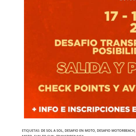
ETIQUETAS
:
DE SOL A SOL
,
DESAFIO EN MOTO
,
DESAFIO MOTORBEACH
,