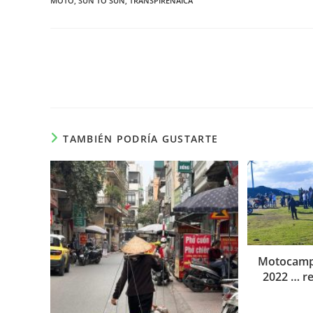
MOTO
,
SUN TO SUN
,
TRANSPIRENAICA
Leer
más
artículos
TAMBIÉN PODRÍA GUSTARTE
Motocamp
2022 … r