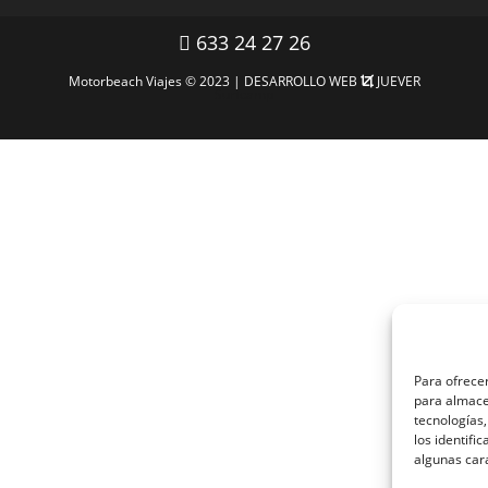
633 24 27 26
Motorbeach Viajes © 2023 | DESARROLLO WEB
JUEVER
Surfcamp
Para ofrecer
para almacen
tecnologías
los identifi
algunas car