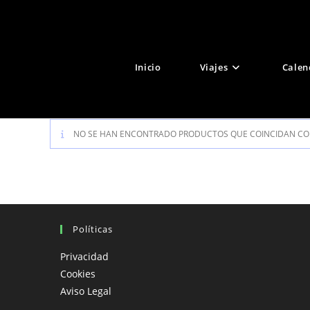
Ir
al
contenido
Inicio
Viajes
Calen
NO SE HAN ENCONTRADO PRODUCTOS QUE COINCIDAN CON
Políticas
Privacidad
Cookies
Aviso Legal