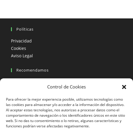
Políticas
Privacidad
Cookies
Aviso Legal
Recomendamos
Viajes en moto
Control de Cookies
Viajes en moto organizados
Blogs viajes en moto
Para ofrecer la mejor experiencia posible, utilizamos tecnologías como
las cookies para almacenar y/o acceder a la información del dispositivo.
Al aceptar estas tecnologías, nos autorizas a procesar datos como el
Más Visto
comportamiento de navegación o los identificadores únicos en este sitio
web. Si no das tu consentimiento o lo retiras, algunas características y
Viajes en moto India
funciones podrían verse afectadas negativamente.
Viajes en moto Nicaragua