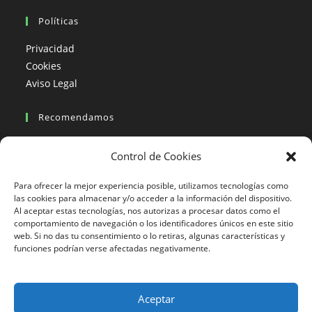
Políticas
Privacidad
Cookies
Aviso Legal
Recomendamos
Viajes en moto
Control de Cookies
Viajes en moto organizados
Blogs viajes en moto
Para ofrecer la mejor experiencia posible, utilizamos tecnologías como
las cookies para almacenar y/o acceder a la información del dispositivo.
Al aceptar estas tecnologías, nos autorizas a procesar datos como el
Más Visto
comportamiento de navegación o los identificadores únicos en este sitio
web. Si no das tu consentimiento o lo retiras, algunas características y
Viajes en moto India
funciones podrían verse afectadas negativamente.
Viajes en moto Nicaragua
Viajes en moto América
Aceptar