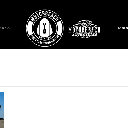
dario
Moto