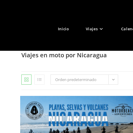
Ir
al
contenido
Inicio
Viajes
Calen
Viajes en moto por Nicaragua
Orden predeterminado