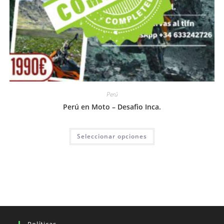
Perú
Perú en Moto – Desafio Inca.
Este
Seleccionar opciones
producto
tiene
múltiples
variantes.
Las
opciones
se
pueden
elegir
en
la
página
de