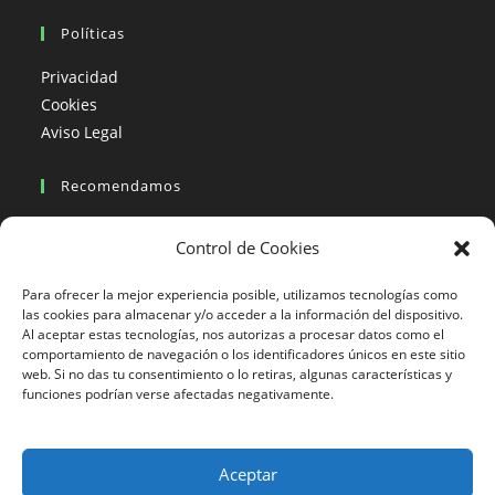
Políticas
Privacidad
Cookies
Aviso Legal
Recomendamos
Viajes en moto
Control de Cookies
Viajes en moto organizados
Blogs viajes en moto
Para ofrecer la mejor experiencia posible, utilizamos tecnologías como
las cookies para almacenar y/o acceder a la información del dispositivo.
Al aceptar estas tecnologías, nos autorizas a procesar datos como el
Más Visto
comportamiento de navegación o los identificadores únicos en este sitio
web. Si no das tu consentimiento o lo retiras, algunas características y
Viajes en moto India
funciones podrían verse afectadas negativamente.
Viajes en moto Nicaragua
Viajes en moto América
Aceptar