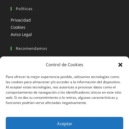
Políticas
Privacidad
Cookies
Aviso Legal
Recomendamos
Viajes en moto
Control de Cookies
Viajes en moto organizados
Blogs viajes en moto
Para ofrecer la mejor experiencia posible, utilizamos tecnologías como
las cookies para almacenar y/o acceder a la información del dispositivo.
Al aceptar estas tecnologías, nos autorizas a procesar datos como el
Más Visto
comportamiento de navegación o los identificadores únicos en este sitio
web. Si no das tu consentimiento o lo retiras, algunas características y
Viajes en moto India
funciones podrían verse afectadas negativamente.
Viajes en moto Nicaragua
Viajes en moto América
Aceptar