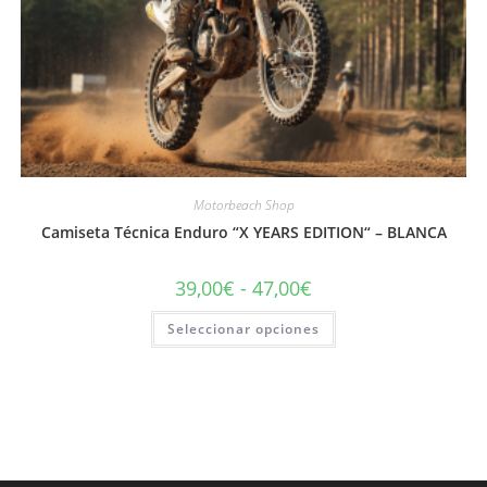
Motorbeach Shop
Camiseta Técnica Enduro “X YEARS EDITION“ – BLANCA
Rango
39,00
€
-
47,00
€
de
precios:
Este
Seleccionar opciones
desde
producto
39,00€
tiene
hasta
múltiples
47,00€
variantes.
Las
opciones
se
pueden
elegir
en
la