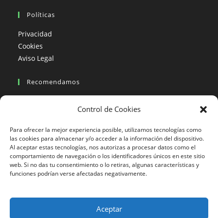
Políticas
Privacidad
Cookies
Aviso Legal
Recomendamos
Viajes en moto
Control de Cookies
Viajes en moto organizados
Blogs viajes en moto
Para ofrecer la mejor experiencia posible, utilizamos tecnologías como
las cookies para almacenar y/o acceder a la información del dispositivo.
Al aceptar estas tecnologías, nos autorizas a procesar datos como el
Más Visto
comportamiento de navegación o los identificadores únicos en este sitio
web. Si no das tu consentimiento o lo retiras, algunas características y
Viajes en moto India
funciones podrían verse afectadas negativamente.
Viajes en moto Nicaragua
Viajes en moto América
Aceptar