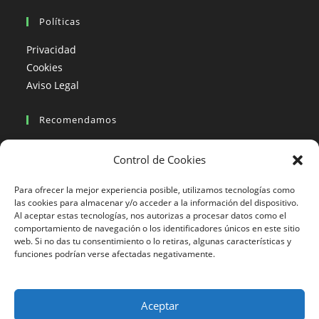
Políticas
Privacidad
Cookies
Aviso Legal
Recomendamos
Viajes en moto
Control de Cookies
Viajes en moto organizados
Blogs viajes en moto
Para ofrecer la mejor experiencia posible, utilizamos tecnologías como
las cookies para almacenar y/o acceder a la información del dispositivo.
Al aceptar estas tecnologías, nos autorizas a procesar datos como el
Más Visto
comportamiento de navegación o los identificadores únicos en este sitio
web. Si no das tu consentimiento o lo retiras, algunas características y
Viajes en moto India
funciones podrían verse afectadas negativamente.
Viajes en moto Nicaragua
Viajes en moto América
Aceptar