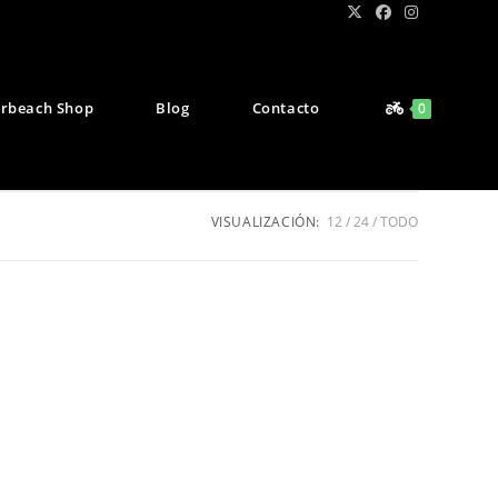
rbeach Shop
Blog
Contacto
0
VISUALIZACIÓN:
12
24
TODO