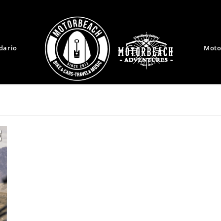
dario
Moto