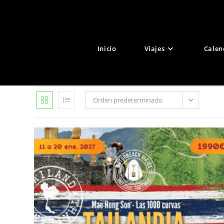
Ir
al
contenido
Inicio
Viajes
Calen
Orden predeterminado