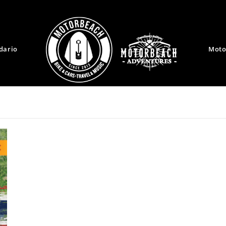
dario
Moto