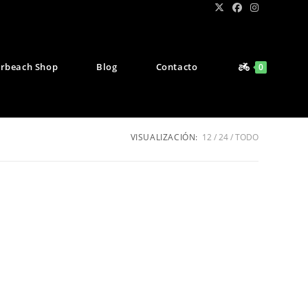
rbeach Shop
Blog
Contacto
0
VISUALIZACIÓN:
12
24
TODO