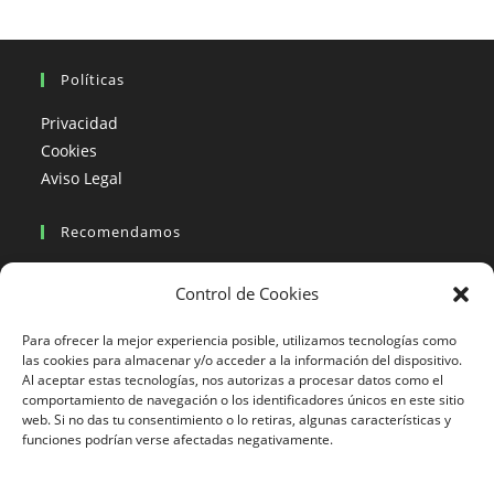
Políticas
Privacidad
Cookies
Aviso Legal
Recomendamos
Viajes en moto
Control de Cookies
Viajes en moto organizados
Blogs viajes en moto
Para ofrecer la mejor experiencia posible, utilizamos tecnologías como
las cookies para almacenar y/o acceder a la información del dispositivo.
Al aceptar estas tecnologías, nos autorizas a procesar datos como el
Más Visto
comportamiento de navegación o los identificadores únicos en este sitio
web. Si no das tu consentimiento o lo retiras, algunas características y
Viajes en moto India
funciones podrían verse afectadas negativamente.
Viajes en moto Nicaragua
Viajes en moto América