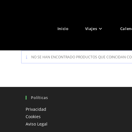
Ir
al
contenido
Inicio
Viajes
Calen
NO SE HAN ENCONTRADO PRODUCTOS QUE COINCIDAN CON
Políticas
Privacidad
Cookies
Aviso Legal