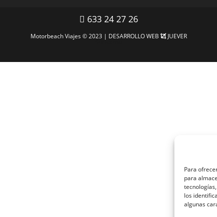
633 24 27 26
Motorbeach Viajes © 2023 | DESARROLLO WEB
JUEVER
Surfcamp
Para ofrecer
para almacen
tecnologías
los identifi
algunas car