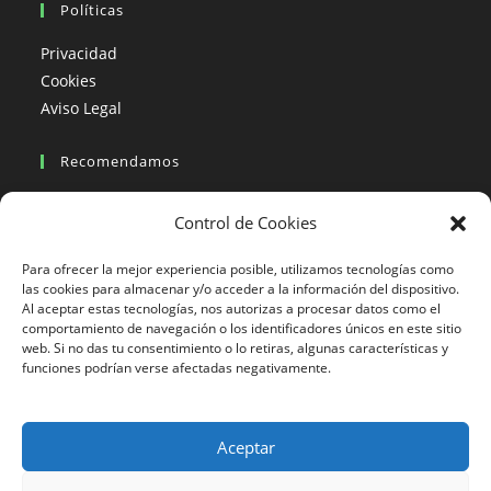
Políticas
Privacidad
Cookies
Aviso Legal
Recomendamos
Viajes en moto
Control de Cookies
Viajes en moto organizados
Blogs viajes en moto
Para ofrecer la mejor experiencia posible, utilizamos tecnologías como
las cookies para almacenar y/o acceder a la información del dispositivo.
Al aceptar estas tecnologías, nos autorizas a procesar datos como el
Más Visto
comportamiento de navegación o los identificadores únicos en este sitio
web. Si no das tu consentimiento o lo retiras, algunas características y
Viajes en moto India
funciones podrían verse afectadas negativamente.
Viajes en moto Nicaragua
Viajes en moto América
Aceptar