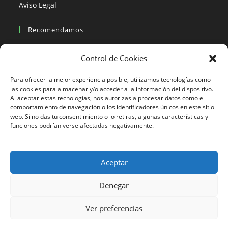
Aviso Legal
Recomendamos
Viajes en moto
Control de Cookies
Viajes en moto organizados
Blogs viajes en moto
Para ofrecer la mejor experiencia posible, utilizamos tecnologías como
las cookies para almacenar y/o acceder a la información del dispositivo.
Al aceptar estas tecnologías, nos autorizas a procesar datos como el
Más Visto
comportamiento de navegación o los identificadores únicos en este sitio
web. Si no das tu consentimiento o lo retiras, algunas características y
Viajes en moto India
funciones podrían verse afectadas negativamente.
Viajes en moto Nicaragua
Viajes en moto América
Aceptar
Denegar
633 24 27 26
Ver preferencias
Motorbeach Viajes © 2023 | DESARROLLO WEB
JUEVER
Surfcamp