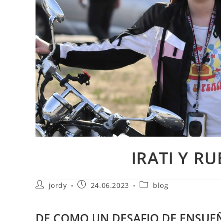
IRATI Y R
Autor
Publicación
Categoría
jordy
24.06.2023
blog
de
de
de
la
la
la
entrada:
entrada:
entrada:
DE COMO UN DESAFIO DE ENSUE