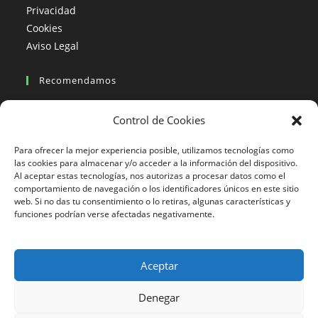
Privacidad
Cookies
Aviso Legal
Recomendamos
Viajes en moto
Control de Cookies
Viajes en moto organizados
Blogs viajes en moto
Para ofrecer la mejor experiencia posible, utilizamos tecnologías como
las cookies para almacenar y/o acceder a la información del dispositivo.
Al aceptar estas tecnologías, nos autorizas a procesar datos como el
Más Visto
comportamiento de navegación o los identificadores únicos en este sitio
web. Si no das tu consentimiento o lo retiras, algunas características y
Viajes en moto India
funciones podrían verse afectadas negativamente.
Viajes en moto Nicaragua
Viajes en moto América
Aceptar
Denegar
633 24 27 26