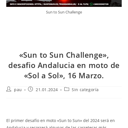
Sun to Sun Challenge
«Sun to Sun Challenge»,
desafio Andalucia en moto de
«Sol a Sol», 16 Marzo.
Autor
Publicación
Categoría
pau
21.01.2024
Sin categoría
de
de
de
la
la
la
entrada:
entrada:
entrada:
El primer desafío en moto «Sun to Sun» del 2024 será en
Andalucia y recorrerá algunas de las carreteras más