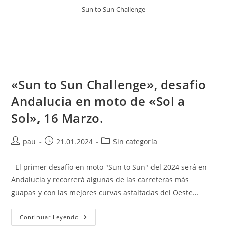
Sun to Sun Challenge
«Sun to Sun Challenge», desafio
Andalucia en moto de «Sol a
Sol», 16 Marzo.
Autor
Publicación
Categoría
pau
21.01.2024
Sin categoría
de
de
de
la
la
la
El primer desafío en moto "Sun to Sun" del 2024 será en
entrada:
entrada:
entrada:
Andalucia y recorrerá algunas de las carreteras más
guapas y con las mejores curvas asfaltadas del Oeste…
«Sun
Continuar Leyendo
To