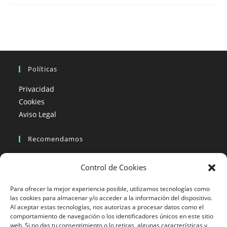
Moto,
Patagonia
–
Chile.
Políticas
Privacidad
Cookies
Aviso Legal
Recomendamos
Viajes en moto
Control de Cookies
Viajes en moto organizados
Blogs viajes en moto
Para ofrecer la mejor experiencia posible, utilizamos tecnologías como
las cookies para almacenar y/o acceder a la información del dispositivo.
Al aceptar estas tecnologías, nos autorizas a procesar datos como el
Más Visto
comportamiento de navegación o los identificadores únicos en este sitio
web. Si no das tu consentimiento o lo retiras, algunas características y