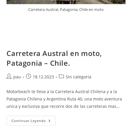
Carretera Austral, Patagonia, Chile en moto
Carretera Austral en moto,
Patagonia – Chile.
Autor
Publicación
Categoría
pau
18.12.2023
Sin categoría
de
de
de
la
la
la
Motorbeach te lleva a la Carretera Austral Chilena y a la
entrada:
entrada:
entrada:
Patagonia Chilena y Argentina Ruta 40, una moto aventura
unica y exclusiva que recorre dos de las carreteras mas…
Carretera
Continuar Leyendo
Austral
En