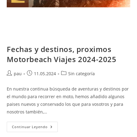
Fechas y destinos, proximos
Motorbeach Viajes 2024-2025
Autor
Publicación
Categoría
pau
11.05.2024
Sin categoría
de
de
de
la
la
la
En nuestra continua búsqueda de aventuras y destinos por
entrada:
entrada:
entrada:
el mundo para recorrer en moto, hemos añadido algunos
paises nuevos y conservado los que para vosotros y para
nosotros también,…
Fechas
Continuar Leyendo
Y
Destinos,