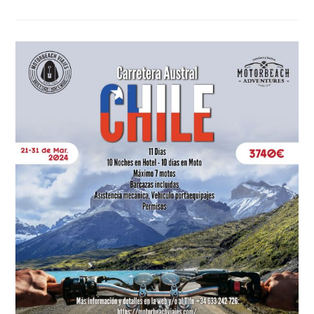
Sun
Challenge»,
Desafio
Andalucia
En
Moto
De
«Sol
A
Sol»,
16
Marzo.