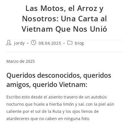
Las Motos, el Arroz y
Nosotros: Una Carta al
Vietnam Que Nos Unió
Autor
Publicación
Categoría
jordy
08.04.2025
blog
de
de
de
la
la
la
entrada:
entrada:
entrada:
Marzo de 2025
Queridos desconocidos, queridos
amigos, querido Vietnam:
Escribo esto desde el asiento trasero de un autobús
nocturno que huele a hierba limón y sal, con la piel aún
caliente por el sol de la Ruta y los ojos llenos de
atardeceres que no caben en ninguna foto.