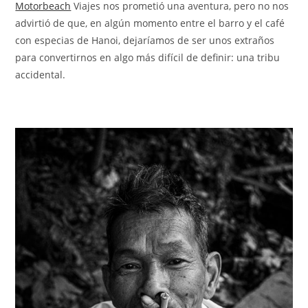
Motorbeach
Viajes nos prometió una aventura, pero no nos
advirtió de que, en algún momento entre el barro y el café
con especias de Hanoi, dejaríamos de ser unos extraños
para convertirnos en algo más difícil de definir: una tribu
accidental.