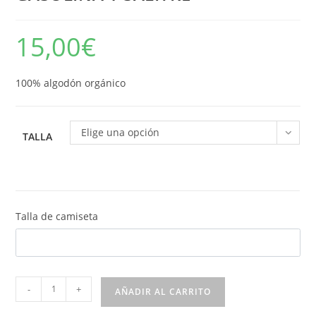
15,00
€
100% algodón orgánico
Elige una opción
TALLA
Talla de camiseta
Camiseta
-
+
AÑADIR AL CARRITO
Motorbeach: