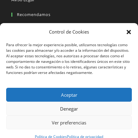
Recomendamos
Viajes en moto
Control de Cookies
Viajes en moto organizados
Blogs viajes en moto
Para ofrecer la mejor experiencia posible, utilizamos tecnologías como
las cookies para almacenar y/o acceder a la información del dispositivo.
Al aceptar estas tecnologías, nos autorizas a procesar datos como el
Más Visto
comportamiento de navegación o los identificadores únicos en este sitio
web. Si no das tu consentimiento o lo retiras, algunas características y
Viajes en moto India
funciones podrían verse afectadas negativamente.
Viajes en moto Nicaragua
Viajes en moto América
Aceptar
Denegar
633 24 27 26
Ver preferencias
Motorbeach Viajes © 2023 | DESARROLLO WEB
JUEVER
Surfcamp
Política de Cookies
Política de privacidad