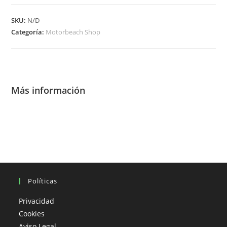
GASOLINA
Y
SKU:
N/D
SALITRE
Categoría:
Motorbeach Shop
cantidad
Más información
Políticas
Privacidad
Cookies
Aviso Legal