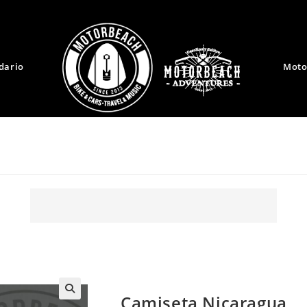
dario
Moto
Camiseta Nicaragua