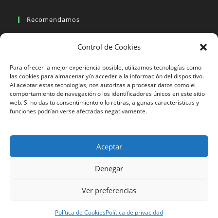
Recomendamos
Viajes en moto
Control de Cookies
Viajes en moto organizados
Blogs viajes en moto
Para ofrecer la mejor experiencia posible, utilizamos tecnologías como
las cookies para almacenar y/o acceder a la información del dispositivo.
Al aceptar estas tecnologías, nos autorizas a procesar datos como el
Más Visto
comportamiento de navegación o los identificadores únicos en este sitio
web. Si no das tu consentimiento o lo retiras, algunas características y
Viajes en moto India
funciones podrían verse afectadas negativamente.
Viajes en moto Nicaragua
Viajes en moto América
Aceptar
Denegar
633 24 27 26
Ver preferencias
Motorbeach Viajes © 2023 | DESARROLLO WEB
JUEVER
Surfcamp
Política de Cookies
Política de privacidad