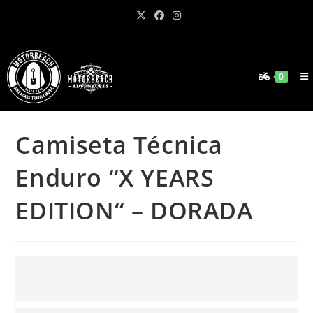
Ir
al
contenido
0
Camiseta Técnica
Enduro “X YEARS
EDITION“ – DORADA