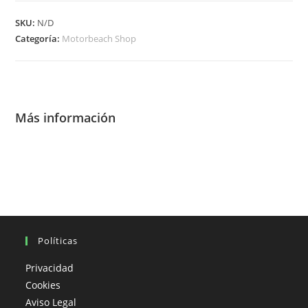
“X
SKU:
N/D
YEARS
Categoría:
Motorbeach Shop
EDITION“
–
DORADA
cantidad
Más información
Políticas
Privacidad
Cookies
Aviso Legal