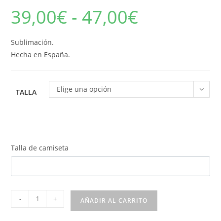
39,00
€
-
47,00
€
Rango
de
precios:
desde
39,00€
Sublimación.
hasta
47,00€
Hecha en España.
Elige una opción
TALLA
Talla de camiseta
Camiseta
-
+
AÑADIR AL CARRITO
Técnica
Enduro