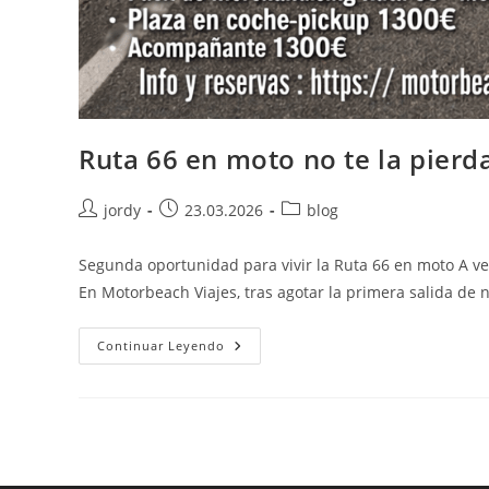
Ruta 66 en moto no te la pierd
Autor
Publicación
Categoría
jordy
23.03.2026
blog
de
de
de
la
la
la
Segunda oportunidad para vivir la Ruta 66 en moto A v
entrada:
entrada:
entrada:
En Motorbeach Viajes, tras agotar la primera salida de
Ruta
Continuar Leyendo
66
En
Moto
No
Te
La
Pierdas