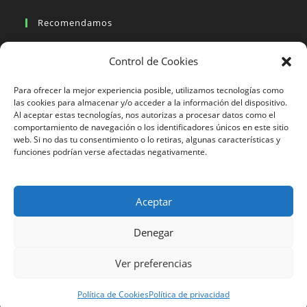
Recomendamos
Viajes en moto
Control de Cookies
Viajes en moto organizados
Blogs viajes en moto
Para ofrecer la mejor experiencia posible, utilizamos tecnologías como
las cookies para almacenar y/o acceder a la información del dispositivo.
Al aceptar estas tecnologías, nos autorizas a procesar datos como el
Más Visto
comportamiento de navegación o los identificadores únicos en este sitio
web. Si no das tu consentimiento o lo retiras, algunas características y
Viajes en moto India
funciones podrían verse afectadas negativamente.
Viajes en moto Nicaragua
Viajes en moto América
Aceptar
Denegar
633 24 27 26
Ver preferencias
Motorbeach Viajes © 2023 | DESARROLLO WEB
JUEVER
Surfcamp
Política de Cookies
Política de privacidad