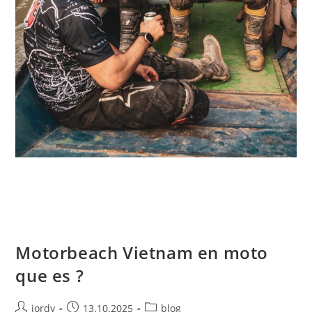
Motorbeach Vietnam en moto
que es ?
Autor
Publicación
Categoría
jordy
13.10.2025
blog