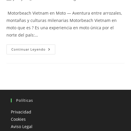
de
de
de
la
la
la
Motorbeach Vietnam en Moto — Aventura entre arrozales,
entrada:
entrada:
entrada:
montañas y culturas milenarias Motorbeach Vietnam en
moto que es ? Es una experiencia en moto única por el
norte del país:…
Motorbeach
Continuar Leyendo
Vietnam
En
Moto
Que
Es
?
Políticas
Privacidad
Cookies
Aviso Legal