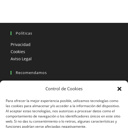
Spiti
Y
Tíbet
|
10
Días
Políticas
Privacidad
Cookies
Aviso Legal
Recomendamos
Viajes en moto
Control de Cookies
Viajes en moto organizados
Blogs viajes en moto
Para ofrecer la mejor experiencia posible, utilizamos tecnologías como
las cookies para almacenar y/o acceder a la información del dispositivo.
Al aceptar estas tecnologías, nos autorizas a procesar datos como el
Más Visto
comportamiento de navegación o los identificadores únicos en este sitio
web. Si no das tu consentimiento o lo retiras, algunas características y
Viajes en moto India
funciones podrían verse afectadas negativamente.