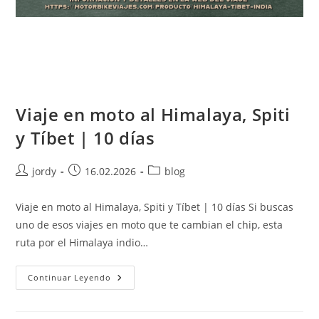
Viaje en moto al Himalaya, Spiti
y Tíbet | 10 días
Autor
Publicación
Categoría
jordy
16.02.2026
blog
de
de
de
la
la
la
Viaje en moto al Himalaya, Spiti y Tíbet | 10 días Si buscas
entrada:
entrada:
entrada:
uno de esos viajes en moto que te cambian el chip, esta
ruta por el Himalaya indio…
Viaje
Continuar Leyendo
En
Moto
Al
Himalaya,