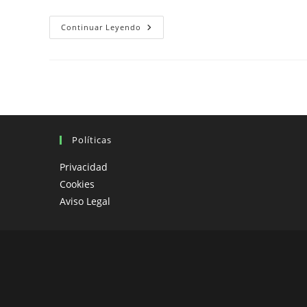
Convivencia
Continuar Leyendo
En
Viajes
En
Moto:
Disfruta
Sin
Estrés
Políticas
Privacidad
Cookies
Aviso Legal