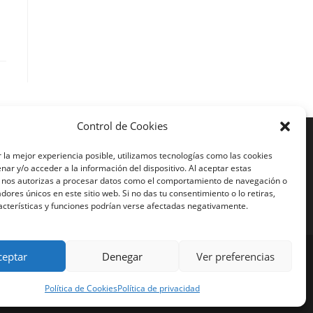
Control de Cookies
Más Visto
 la mejor experiencia posible, utilizamos tecnologías como las cookies
ar y/o acceder a la información del dispositivo. Al aceptar estas
iajes en moto India
, nos autorizas a procesar datos como el comportamiento de navegación o
iajes en moto Nicaragua
cadores únicos en este sitio web. Si no das tu consentimiento o lo retiras,
iajes en moto América
acterísticas y funciones podrían verse afectadas negativamente.
ceptar
Denegar
Ver preferencias
Política de Cookies
Política de privacidad