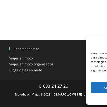
Recomendamos
Para ofrecer
para almacen
Viajes en moto
V
tecnologías
Viajes en moto organizados
V
los identifi
Blogs viajes en moto
V
algunas car
633 24 27 26
A
Motorbeach Viajes © 2023 | DESARROLLO WEB
JUEVER
Surfcamp