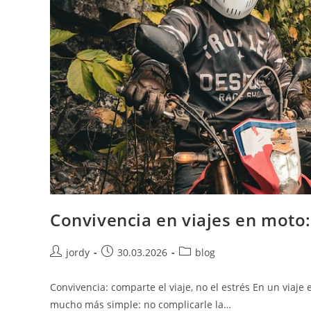
Convivencia en viajes en moto: 
Autor
Publicación
Categoría
jordy
30.03.2026
blog
de
de
de
la
la
la
Convivencia: comparte el viaje, no el estrés En un viaje 
entrada:
entrada:
entrada:
mucho más simple: no complicarle la…