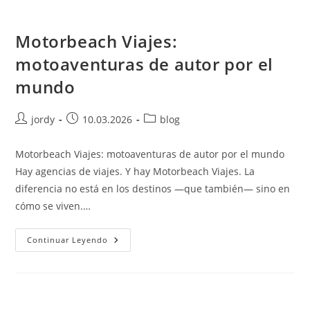
Motorbeach Viajes:
motoaventuras de autor por el
mundo
Autor
Publicación
Categoría
jordy
10.03.2026
blog
de
de
de
la
la
la
Motorbeach Viajes: motoaventuras de autor por el mundo
entrada:
entrada:
entrada:
Hay agencias de viajes. Y hay Motorbeach Viajes. La
diferencia no está en los destinos —que también— sino en
cómo se viven.…
Motorbeach
Continuar Leyendo
Viajes:
Motoaventuras
De
Autor
Por
El
Mundo