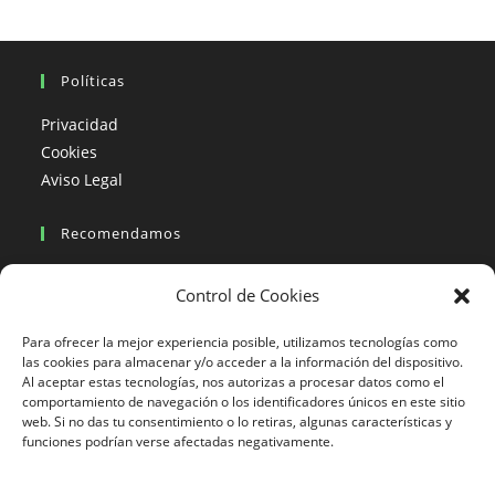
Políticas
Privacidad
Cookies
Aviso Legal
Recomendamos
Viajes en moto
Control de Cookies
Viajes en moto organizados
Blogs viajes en moto
Para ofrecer la mejor experiencia posible, utilizamos tecnologías como
las cookies para almacenar y/o acceder a la información del dispositivo.
Al aceptar estas tecnologías, nos autorizas a procesar datos como el
Más Visto
comportamiento de navegación o los identificadores únicos en este sitio
web. Si no das tu consentimiento o lo retiras, algunas características y
Viajes en moto India
funciones podrían verse afectadas negativamente.
Viajes en moto Nicaragua
Viajes en moto América