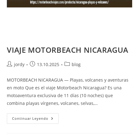
VIAJE MOTORBEACH NICARAGUA
Autor
Publicación
Categoría
jordy
13.10.2025
blog
de
de
de
la
la
la
MOTORBEACH NICARAGUA — Playas, volcanes y aventuras
entrada:
entrada:
entrada:
en moto Que es el viaje Motorbeach Nicaragua? Es una
motoaventura exclusiva de 11 días (10 noches) que
combina playas vírgenes, volcanes, selvas,…
VIAJE
Continuar Leyendo
MOTORBEACH
NICARAGUA