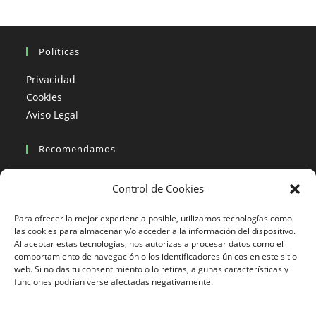
Políticas
Privacidad
Cookies
Aviso Legal
Recomendamos
Viajes en moto
Control de Cookies
Viajes en moto organizados
Blogs viajes en moto
Para ofrecer la mejor experiencia posible, utilizamos tecnologías como
las cookies para almacenar y/o acceder a la información del dispositivo.
Al aceptar estas tecnologías, nos autorizas a procesar datos como el
Más Visto
comportamiento de navegación o los identificadores únicos en este sitio
web. Si no das tu consentimiento o lo retiras, algunas características y
Viajes en moto India
funciones podrían verse afectadas negativamente.
Viajes en moto Nicaragua
Viajes en moto América