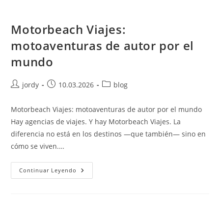
Motorbeach Viajes:
motoaventuras de autor por el
mundo
Autor
Publicación
Categoría
jordy
10.03.2026
blog
de
de
de
la
la
la
Motorbeach Viajes: motoaventuras de autor por el mundo
entrada:
entrada:
entrada:
Hay agencias de viajes. Y hay Motorbeach Viajes. La
diferencia no está en los destinos —que también— sino en
cómo se viven.…
Motorbeach
Continuar Leyendo
Viajes:
Motoaventuras
De
Autor
Por
El
Mundo