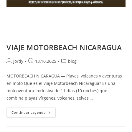
VIAJE MOTORBEACH NICARAGUA
Autor
Publicación
Categoría
jordy
13.10.2025
blog
de
de
de
la
la
la
MOTORBEACH NICARAGUA — Playas, volcanes y aventuras
entrada:
entrada:
entrada:
en moto Que es el viaje Motorbeach Nicaragua? Es una
motoaventura exclusiva de 11 días (10 noches) que
combina playas vírgenes, volcanes, selvas,…
VIAJE
Continuar Leyendo
MOTORBEACH
NICARAGUA