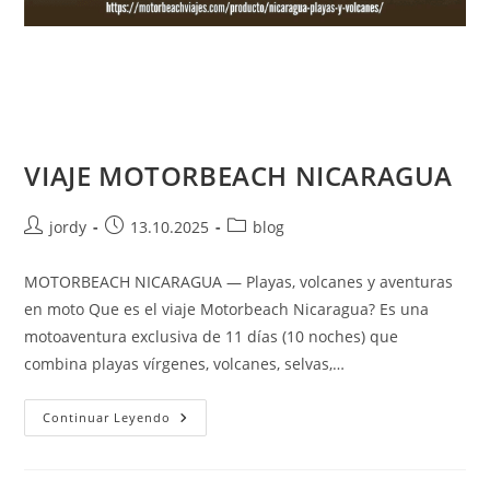
VIAJE MOTORBEACH NICARAGUA
Autor
Publicación
Categoría
jordy
13.10.2025
blog
de
de
de
la
la
la
MOTORBEACH NICARAGUA — Playas, volcanes y aventuras
entrada:
entrada:
entrada:
en moto Que es el viaje Motorbeach Nicaragua? Es una
motoaventura exclusiva de 11 días (10 noches) que
combina playas vírgenes, volcanes, selvas,…
VIAJE
Continuar Leyendo
MOTORBEACH
NICARAGUA