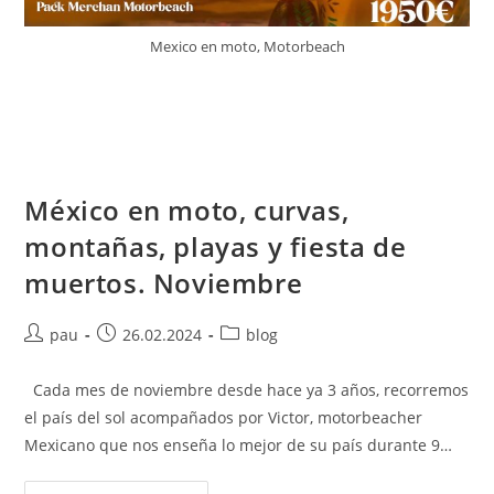
Mexico en moto, Motorbeach
México en moto, curvas,
montañas, playas y fiesta de
muertos. Noviembre
Autor
Publicación
Categoría
pau
26.02.2024
blog
de
de
de
la
la
la
Cada mes de noviembre desde hace ya 3 años, recorremos
entrada:
entrada:
entrada:
el país del sol acompañados por Victor, motorbeacher
Mexicano que nos enseña lo mejor de su país durante 9…