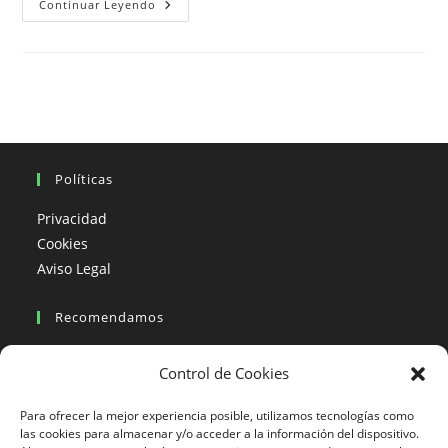
México
Continuar Leyendo
En
Moto,
Curvas,
Montañas,
Playas
Y
Fiesta
De
Muertos.
Noviembre
Políticas
Privacidad
Cookies
Aviso Legal
Recomendamos
Viajes en moto
Control de Cookies
Viajes en moto organizados
Blogs viajes en moto
Para ofrecer la mejor experiencia posible, utilizamos tecnologías como
las cookies para almacenar y/o acceder a la información del dispositivo.