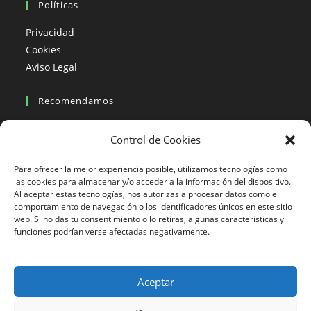
Políticas
Privacidad
Cookies
Aviso Legal
Recomendamos
Viajes en moto
Control de Cookies
Viajes en moto organizados
Blogs viajes en moto
Para ofrecer la mejor experiencia posible, utilizamos tecnologías como
las cookies para almacenar y/o acceder a la información del dispositivo.
Al aceptar estas tecnologías, nos autorizas a procesar datos como el
Más Visto
comportamiento de navegación o los identificadores únicos en este sitio
web. Si no das tu consentimiento o lo retiras, algunas características y
Viajes en moto India
funciones podrían verse afectadas negativamente.
Viajes en moto Nicaragua
Viajes en moto América
Aceptar