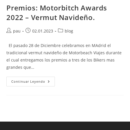
Premios: Motorbitch Awards
2022 – Vermut Navideño.
Autor
Publicación
Categoría
pau
02.01.2023
blog
de
de
de
la
la
la
El pasado 28 de Diciembre celebramos en MAdrid el
entrada:
entrada:
entrada:
tradicional vermut navideño de Motorbeach Viajes durante
el cual entregamos los premios a tres de los Bikers mas
grandes que…
Premios:
Continuar Leyendo
Motorbitch
Awards
2022
–
Vermut
Navideño.