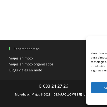
Recomendamos
Para ofrecer
para almacen
Viajes en moto
V
tecnologías
Viajes en moto organizados
V
los identifi
Blogs viajes en moto
V
algunas car
633 24 27 26
A
Motorbeach Viajes © 2023 | DESARROLLO WEB
JUEVER
Surfcamp