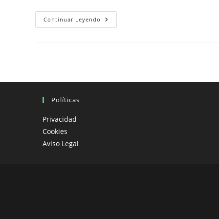
Convivencia
Continuar Leyendo
En
Viajes
En
Moto:
Disfruta
Sin
Estrés
Políticas
Privacidad
Cookies
Aviso Legal