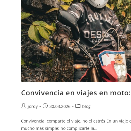
Convivencia en viajes en moto: 
Autor
Publicación
Categoría
jordy
30.03.2026
blog
de
de
de
la
la
la
Convivencia: comparte el viaje, no el estrés En un viaje 
entrada:
entrada:
entrada:
mucho más simple: no complicarle la…