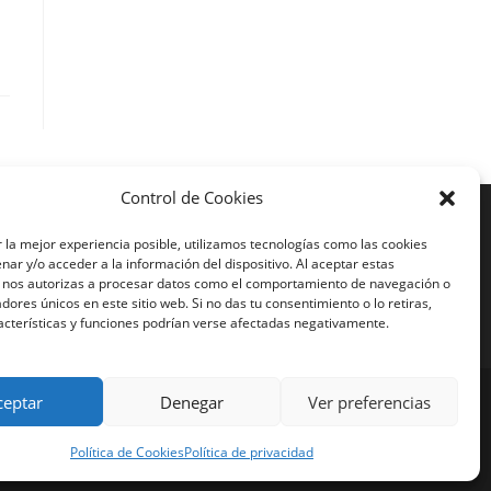
Control de Cookies
Más Visto
 la mejor experiencia posible, utilizamos tecnologías como las cookies
ar y/o acceder a la información del dispositivo. Al aceptar estas
iajes en moto India
, nos autorizas a procesar datos como el comportamiento de navegación o
iajes en moto Nicaragua
cadores únicos en este sitio web. Si no das tu consentimiento o lo retiras,
iajes en moto América
acterísticas y funciones podrían verse afectadas negativamente.
ceptar
Denegar
Ver preferencias
Política de Cookies
Política de privacidad