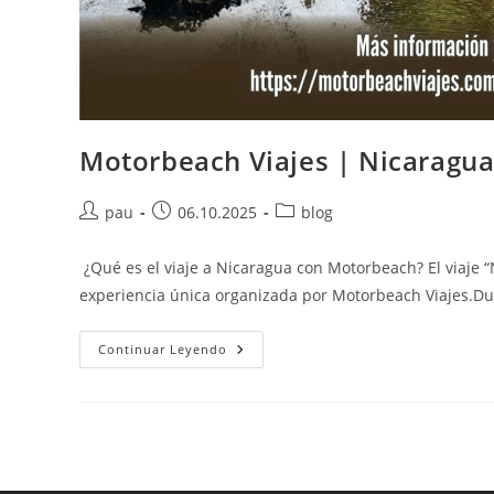
Motorbeach Viajes | Nicaragua 
Autor
Publicación
Categoría
pau
06.10.2025
blog
de
de
de
la
la
la
¿Qué es el viaje a Nicaragua con Motorbeach? El viaje “N
entrada:
entrada:
entrada:
experiencia única organizada por Motorbeach Viajes.Du
Motorbeach
Continuar Leyendo
Viajes
|
Nicaragua
En
Moto:
Playas,
Volcanes
Y
Selva