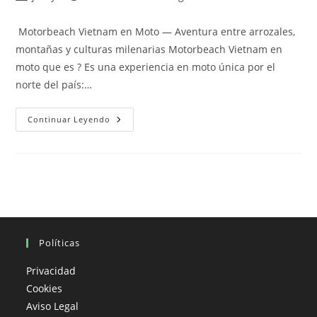
de
de
de
la
la
la
Motorbeach Vietnam en Moto — Aventura entre arrozales,
entrada:
entrada:
entrada:
montañas y culturas milenarias Motorbeach Vietnam en
moto que es ? Es una experiencia en moto única por el
norte del país:…
Motorbeach
Continuar Leyendo
Vietnam
En
Moto
Que
Es
?
Políticas
Privacidad
Cookies
Aviso Legal