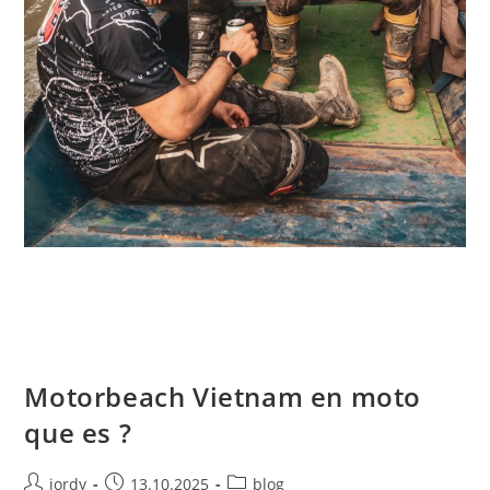
Motorbeach Vietnam en moto
que es ?
Autor
Publicación
Categoría
jordy
13.10.2025
blog