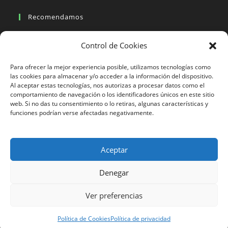
Recomendamos
Viajes en moto
Control de Cookies
Viajes en moto organizados
Blogs viajes en moto
Para ofrecer la mejor experiencia posible, utilizamos tecnologías como
las cookies para almacenar y/o acceder a la información del dispositivo.
Al aceptar estas tecnologías, nos autorizas a procesar datos como el
Más Visto
comportamiento de navegación o los identificadores únicos en este sitio
web. Si no das tu consentimiento o lo retiras, algunas características y
Viajes en moto India
funciones podrían verse afectadas negativamente.
Viajes en moto Nicaragua
Viajes en moto América
Aceptar
Denegar
633 24 27 26
Ver preferencias
Motorbeach Viajes © 2023 | DESARROLLO WEB
JUEVER
Surfcamp
Política de Cookies
Política de privacidad