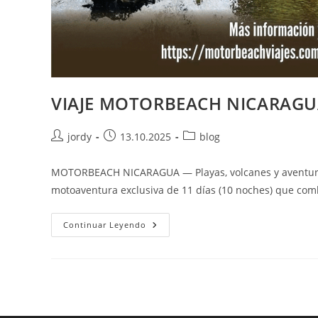
VIAJE MOTORBEACH NICARAG
Autor
Publicación
Categoría
jordy
13.10.2025
blog
de
de
de
la
la
la
MOTORBEACH NICARAGUA — Playas, volcanes y aventuras
entrada:
entrada:
entrada:
motoaventura exclusiva de 11 días (10 noches) que comb
VIAJE
Continuar Leyendo
MOTORBEACH
NICARAGUA