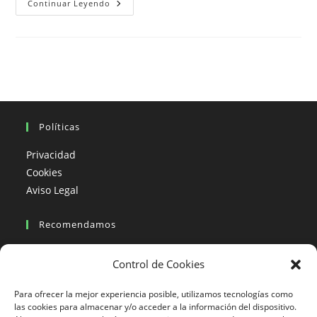
México
Continuar Leyendo
En
Moto,
Curvas,
Montañas,
Playas
Y
Fiesta
De
Muertos.
Noviembre
Políticas
Privacidad
Cookies
Aviso Legal
Recomendamos
Viajes en moto
Control de Cookies
Viajes en moto organizados
Blogs viajes en moto
Para ofrecer la mejor experiencia posible, utilizamos tecnologías como
las cookies para almacenar y/o acceder a la información del dispositivo.