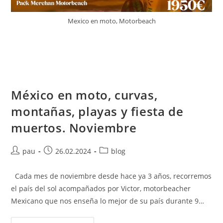
Mexico en moto, Motorbeach
México en moto, curvas,
montañas, playas y fiesta de
muertos. Noviembre
Autor
Publicación
Categoría
pau
26.02.2024
blog
de
de
de
la
la
la
Cada mes de noviembre desde hace ya 3 años, recorremos
entrada:
entrada:
entrada:
el país del sol acompañados por Victor, motorbeacher
Mexicano que nos enseña lo mejor de su país durante 9…