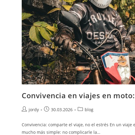
Convivencia en viajes en moto: 
Autor
Publicación
Categoría
jordy
30.03.2026
blog
de
de
de
la
la
la
Convivencia: comparte el viaje, no el estrés En un viaje 
entrada:
entrada:
entrada:
mucho más simple: no complicarle la…