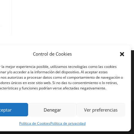
Control de Cookies
Más Visto
 la mejor experiencia posible, utilizamos tecnologías como las cookies
ar y/o acceder a la información del dispositivo. Al aceptar estas
iajes en moto India
, nos autorizas a procesar datos como el comportamiento de navegación o
iajes en moto Nicaragua
cadores únicos en este sitio web. Si no das tu consentimiento o lo retiras,
iajes en moto América
acterísticas y funciones podrían verse afectadas negativamente.
ceptar
Denegar
Ver preferencias
Política de Cookies
Política de privacidad