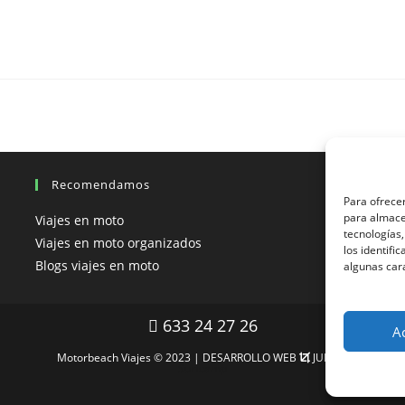
Recomendamos
Para ofrecer
para almacen
Viajes en moto
V
tecnologías
Viajes en moto organizados
V
los identifi
Blogs viajes en moto
V
algunas car
633 24 27 26
A
Motorbeach Viajes © 2023 | DESARROLLO WEB
JUEVER
Surfcamp