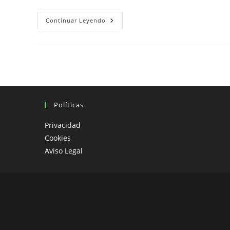
Convivencia
Continuar Leyendo
En
Viajes
En
Moto:
Disfruta
Sin
Estrés
Políticas
Privacidad
Cookies
Aviso Legal