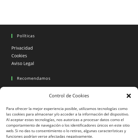
Spiti
Y
Tíbet
|
10
Días
Políticas
Privacidad
Cookies
Aviso Legal
Recomendamos
Viajes en moto
Control de Cookies
Viajes en moto organizados
Blogs viajes en moto
Para ofrecer la mejor experiencia posible, utilizamos tecnologías como
las cookies para almacenar y/o acceder a la información del dispositivo.
Al aceptar estas tecnologías, nos autorizas a procesar datos como el
Más Visto
comportamiento de navegación o los identificadores únicos en este sitio
web. Si no das tu consentimiento o lo retiras, algunas características y
Viajes en moto India
funciones podrían verse afectadas negativamente.