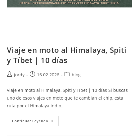
Viaje en moto al Himalaya, Spiti
y Tíbet | 10 días
Autor
Publicación
Categoría
jordy
16.02.2026
blog
de
de
de
la
la
la
Viaje en moto al Himalaya, Spiti y Tíbet | 10 días Si buscas
entrada:
entrada:
entrada:
uno de esos viajes en moto que te cambian el chip, esta
ruta por el Himalaya indio…
Viaje
Continuar Leyendo
En
Moto
Al
Himalaya,