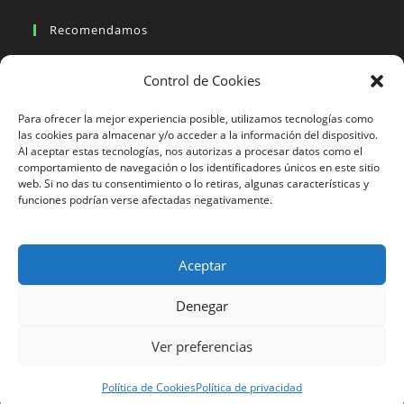
Recomendamos
Viajes en moto
Control de Cookies
Viajes en moto organizados
Blogs viajes en moto
Para ofrecer la mejor experiencia posible, utilizamos tecnologías como
las cookies para almacenar y/o acceder a la información del dispositivo.
Al aceptar estas tecnologías, nos autorizas a procesar datos como el
Más Visto
comportamiento de navegación o los identificadores únicos en este sitio
web. Si no das tu consentimiento o lo retiras, algunas características y
Viajes en moto India
funciones podrían verse afectadas negativamente.
Viajes en moto Nicaragua
Viajes en moto América
Aceptar
Denegar
633 24 27 26
Ver preferencias
Motorbeach Viajes © 2023 | DESARROLLO WEB
JUEVER
Surfcamp
Política de Cookies
Política de privacidad