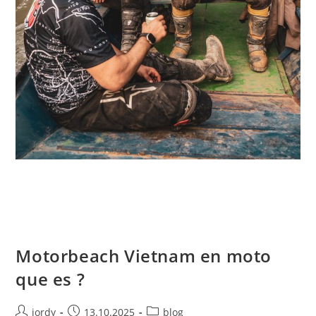
Motorbeach Vietnam en moto
que es ?
Autor
Publicación
Categoría
jordy
13.10.2025
blog