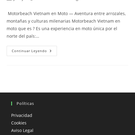
de
de
de
la
la
la
Motorbeach Vietnam en Moto — Aventura entre arrozales,
entrada:
entrada:
entrada:
montañas y culturas milenarias Motorbeach Vietnam en
moto que es ? Es una experiencia en moto única por el
norte del país:…
Motorbeach
Continuar Leyendo
Vietnam
En
Moto
Que
Es
?
Políticas
Privacidad
Cookies
Aviso Legal